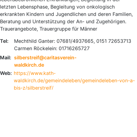
letzten Lebensphase, Begleitung von onkologisch
erkrankten Kindern und Jugendlichen und deren Familien,
Beratung und Unterstützung der An- und Zugehörigen.
Trauerangebote, Trauergruppe für Männer
Tel:
Mechthild Ganter: 07681/4937665, 0151 72653713
Carmen Röckelein: 01716265727
Mail:
silberstreif@caritasverein-
waldkirch.de
Web:
https://www.kath-
waldkirch.de/gemeindeleben/gemeindeleben-von-a-
bis-z/silberstreif/
Ort:
Lilienweg 29,
79183 Waldkirch
© Hospiz- und Palliativnetzwerk für den Landkreis
Emmendingen