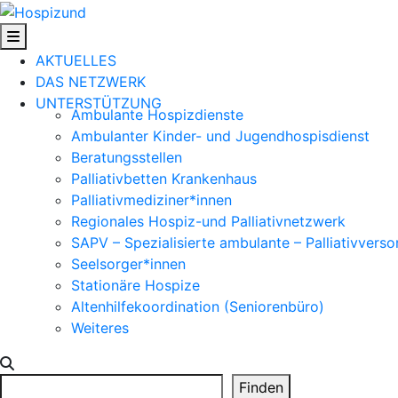
Skip
to
content
AKTUELLES
DAS NETZWERK
UNTERSTÜTZUNG
Ambulante Hospizdienste
Ambulanter Kinder- und Jugendhospisdienst
Beratungsstellen
Palliativbetten Krankenhaus
Palliativmediziner*innen
Regionales Hospiz-und Palliativnetzwerk
SAPV – Spezialisierte ambulante – Palliativvers
Seelsorger*innen
Stationäre Hospize
Altenhilfekoordination (Seniorenbüro)
Weiteres
Search
Finden